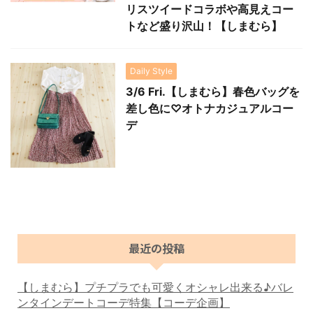
リスツイードコラボや高見えコー
トなど盛り沢山！【しまむら】
Daily Style
3/6 Fri.【しまむら】春色バッグを
差し色に♡オトナカジュアルコー
デ
最近の投稿
【しまむら】プチプラでも可愛くオシャレ出来る♪バレ
ンタインデートコーデ特集【コーデ企画】