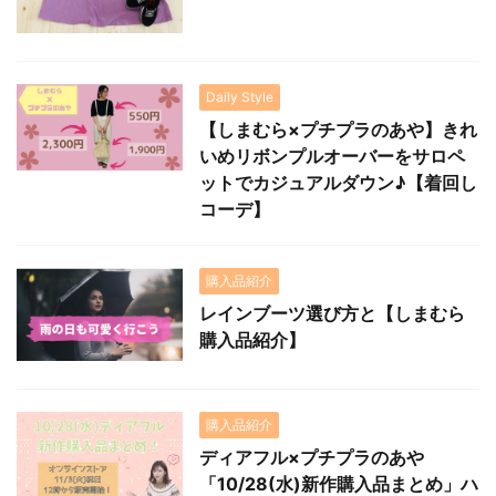
Daily Style
【しまむら×プチプラのあや】きれ
いめリボンプルオーバーをサロペ
ットでカジュアルダウン♪【着回し
コーデ】
購入品紹介
レインブーツ選び方と【しまむら
購入品紹介】
購入品紹介
ディアフル×プチプラのあや
「10/28(水)新作購入品まとめ」ハ