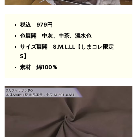
税込 979円
色展開 中灰、中茶、濃水色
サイズ展開 S.M.L.LL【しまコレ限定
S】
素材 綿100％