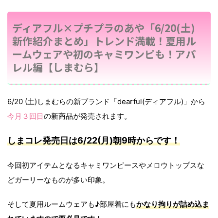
ディアフル×プチプラのあや「6/20(土)
新作紹介まとめ」トレンド満載！夏用ル
ームウェアや初のキャミワンピも！アパ
レル編【しまむら】
6/20 (土)しまむらの新ブランド「dearful(ディアフル)」から
今月３回目
の新商品が発売されます。
しまコレ発売日は6/22(月)朝9時からです！
今回初アイテムとなるキャミワンピースやメロウトップスな
どガーリーなものが多い印象。
そして夏用ルームウェアも♪部屋着にも
かなり拘りが詰め込ま