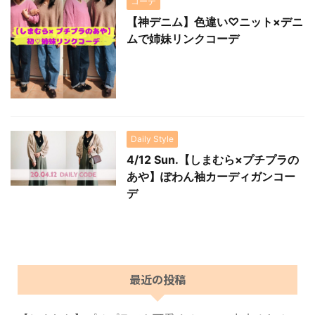
コーデ
【神デニム】色違い♡ニット×デニ
ムで姉妹リンクコーデ
Daily Style
4/12 Sun.【しまむら×プチプラの
あや】ぽわん袖カーディガンコー
デ
最近の投稿