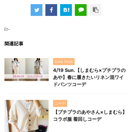
-
関連記事
Daily Style
4/19 Sun.【しまむら×プチプラの
あや】春に履きたいリネン混ワイ
ドパンツコーデ
コーデ
【プチプラのあやさん×しまむら】
コラボ服 着回しコーデ