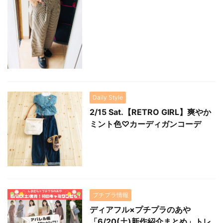
Daily Style
2/15 Sat.【RETRO GIRL】爽やか
ミント色♡カーディガンコーデ
プチプラ情報
ディアフル×プチプラのあや
「6/20(土)新作紹介まとめ」トレ