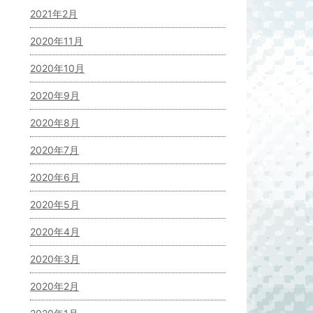
2021年2月
2020年11月
2020年10月
2020年9月
2020年8月
2020年7月
2020年6月
2020年5月
2020年4月
2020年3月
2020年2月