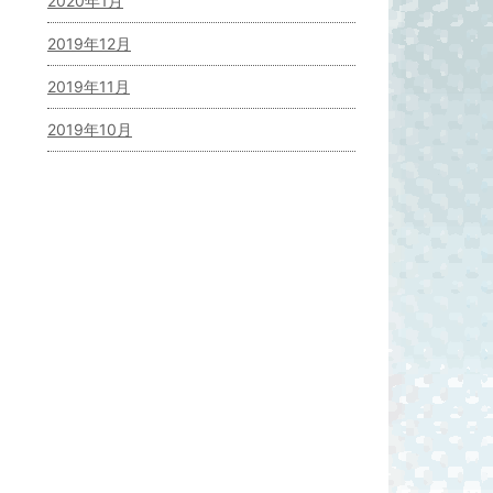
2020年1月
2019年12月
2019年11月
2019年10月