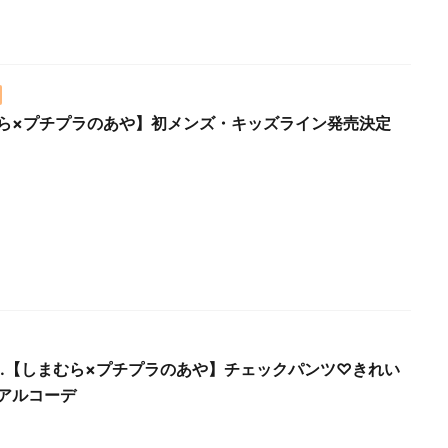
ら×プチプラのあや】初メンズ・キッズライン発売決定
Wed.【しまむら×プチプラのあや】チェックパンツ♡きれい
アルコーデ