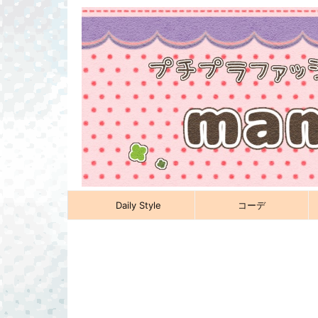
Daily Style
コーデ