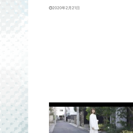
2020年2月21日