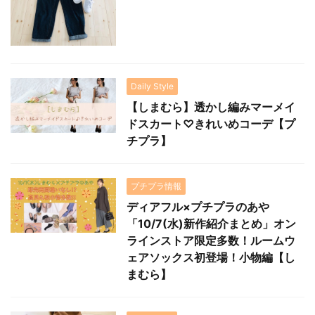
Daily Style
【しまむら】透かし編みマーメイ
ドスカート♡きれいめコーデ【プ
チプラ】
プチプラ情報
ディアフル×プチプラのあや
「10/7(水)新作紹介まとめ」オン
ラインストア限定多数！ルームウ
ェアソックス初登場！小物編【し
まむら】