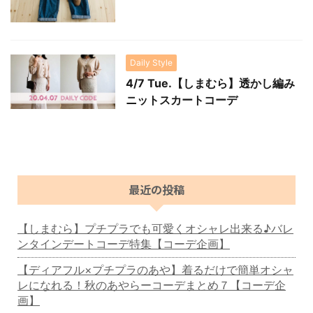
Daily Style
4/7 Tue.【しまむら】透かし編み
ニットスカートコーデ
最近の投稿
【しまむら】プチプラでも可愛くオシャレ出来る♪バレ
ンタインデートコーデ特集【コーデ企画】
【ディアフル×プチプラのあや】着るだけで簡単オシャ
レになれる！秋のあやらーコーデまとめ７【コーデ企
画】