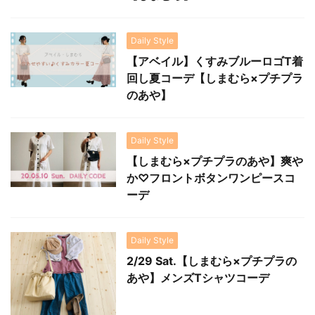
Daily Style
【アベイル】くすみブルーロゴT着
回し夏コーデ【しまむら×プチプラ
のあや】
Daily Style
【しまむら×プチプラのあや】爽や
か♡フロントボタンワンピースコ
ーデ
Daily Style
2/29 Sat.【しまむら×プチプラの
あや】メンズTシャツコーデ