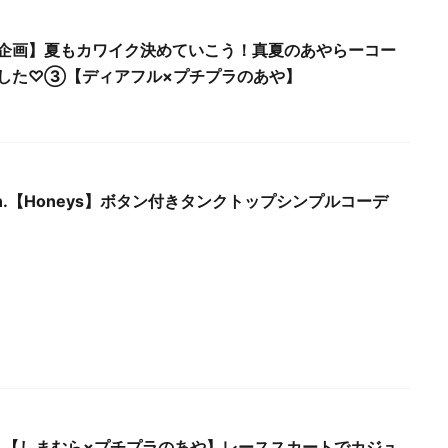
企画】夏もカワイク決めていこう！真夏のあやらーコー
した♡③【ディアフル×プチプラのあや】
Sun.【Honeys】ボタン付きタンクトップシンプルコーデ
Mon.【しまむら×プチプラのあや】レーススカートでカジュ