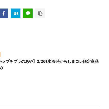
ら×プチプラのあや】2/26(水)9時からしまコレ限定商品
め