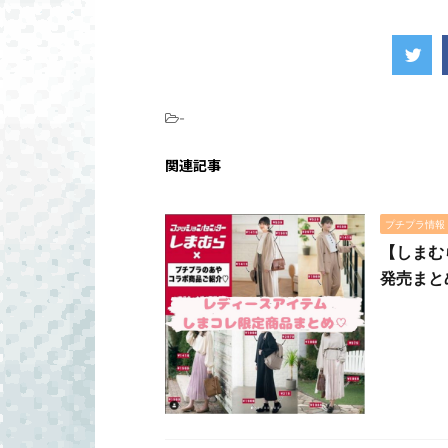
-
関連記事
プチプラ情報
【しまむ
発売まと