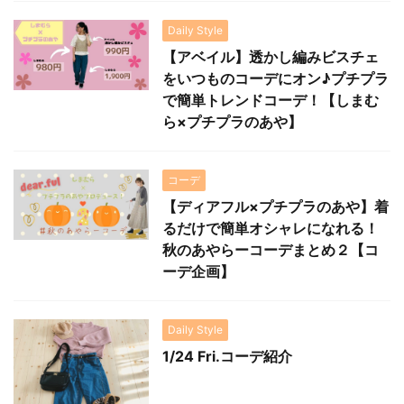
Daily Style
【アベイル】透かし編みビスチェ
をいつものコーデにオン♪プチプラ
で簡単トレンドコーデ！【しまむ
ら×プチプラのあや】
コーデ
【ディアフル×プチプラのあや】着
るだけで簡単オシャレになれる！
秋のあやらーコーデまとめ２【コ
ーデ企画】
Daily Style
1/24 Fri.コーデ紹介