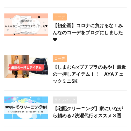
コーデ
【初企画】コロナに負けるな！み
んなのコーデをブログにしました
♥
コーデ
【しまむら×プチプラのあや】最近
の一押しアイテム！！ AYAチェ
ックミニSK
ライフハック
【宅配クリーニング】家にいなが
ら頼める♪洗濯代行オススメ３選