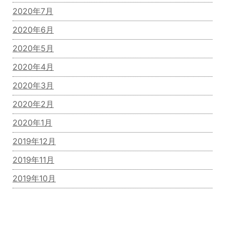
2020年7月
2020年6月
2020年5月
2020年4月
2020年3月
2020年2月
2020年1月
2019年12月
2019年11月
2019年10月