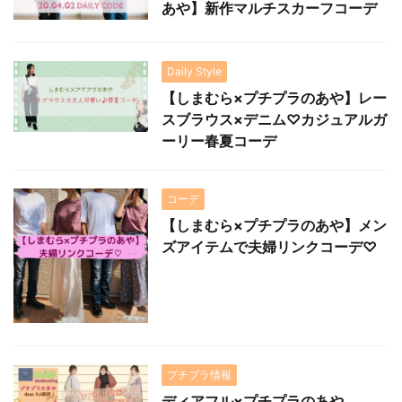
あや】新作マルチスカーフコーデ
Daily Style
【しまむら×プチプラのあや】レー
スブラウス×デニム♡カジュアルガ
ーリー春夏コーデ
コーデ
【しまむら×プチプラのあや】メン
ズアイテムで夫婦リンクコーデ♡
プチプラ情報
ディアフル×プチプラのあや