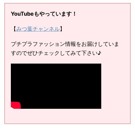
YouTubeもやっています！
【
みつ葉チャンネル
】
プチプラファッション情報をお届けしていま
すのでぜひチェックしてみて下さい♪