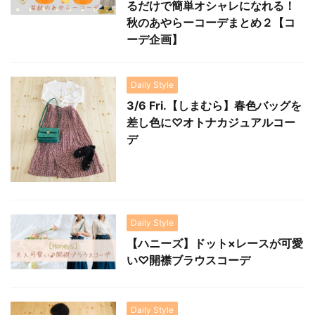
るだけで簡単オシャレになれる！
秋のあやらーコーデまとめ２【コ
ーデ企画】
Daily Style
3/6 Fri.【しまむら】春色バッグを
差し色に♡オトナカジュアルコー
デ
Daily Style
【ハニーズ】ドット×レースが可愛
い♡開襟ブラウスコーデ
Daily Style