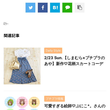
-
関連記事
Daily Style
2/23 Sun.【しまむら×プチプラの
あや】新作♡花柄スカートコーデ
プチプラ情報
可愛すぎる絵師♡ぷにこ*。さんの