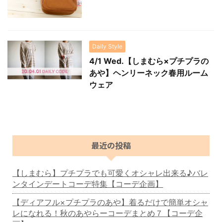
Daily Style
4/1 Wed.【しまむら×プチプラの
あや】ヘンリーネック春用ルーム
ウェア
最近の投稿
【しまむら】プチプラでも可愛くオシャレ出来る♪バレ
ンタインデートコーデ特集【コーデ企画】
【ディアフル×プチプラのあや】着るだけで簡単オシャ
レになれる！秋のあやらーコーデまとめ７【コーデ企