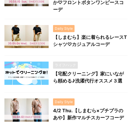
か♡フロントボタンワンピースコ
ーデ
Daily Style
【しまむら】楽に着られるレースT
シャツ♡カジュアルコーデ
ライフハック
【宅配クリーニング】家にいなが
ら頼める♪洗濯代行オススメ３選
Daily Style
4/2 Thu.【しまむら×プチプラの
あや】新作マルチスカーフコーデ