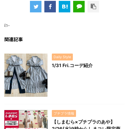
-
関連記事
Daily Style
1/31 Fri.コーデ紹介
プチプラ情報
【しまむら×プチプラのあや】
2/26(水)9時からしまコレ限定商