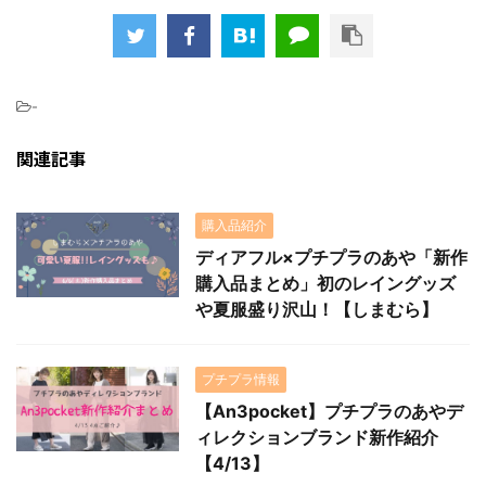
-
関連記事
購入品紹介
ディアフル×プチプラのあや「新作
購入品まとめ」初のレイングッズ
や夏服盛り沢山！【しまむら】
プチプラ情報
【An3pocket】プチプラのあやデ
ィレクションブランド新作紹介
【4/13】