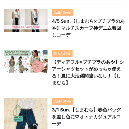
Daily Style
4/5 Sun.【しまむら×プチプラのあ
や】マルチスカーフ神デニム着回
しコーデ
購入品紹介
【ディアフル×プチプラのあや】シ
アーシャツセットがめっちゃ使え
る！夏に大活躍間違いなし！【し
まむら】
Daily Style
3/1 Sun.【しまむら】春色バッグ
を差し色に♡オトナカジュアルコ
ーデ