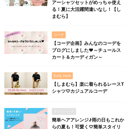
アーシャツセットがめっちゃ使え
る！夏に大活躍間違いなし！【し
まむら】
コーデ
【コーデ企画】みんなのコーデを
ブログにしました♥～チュールス
カート＆カーディガン～
Daily Style
【しまむら】楽に着られるレースT
シャツ♡カジュアルコーデ
ライフハック
簡単ヘアアレンジ♪雨の日もこれか
らの夏も！可愛く♡簡単スタイリ