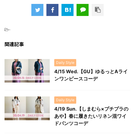
-
関連記事
Daily Style
4/15 Wed.【GU】ゆるっとAライ
ンワンピースコーデ
Daily Style
4/19 Sun.【しまむら×プチプラの
あや】春に履きたいリネン混ワイ
ドパンツコーデ