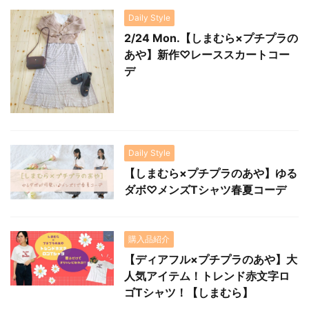
Daily Style
2/24 Mon.【しまむら×プチプラの
あや】新作♡レーススカートコー
デ
Daily Style
【しまむら×プチプラのあや】ゆる
ダボ♡メンズTシャツ春夏コーデ
購入品紹介
【ディアフル×プチプラのあや】大
人気アイテム！トレンド赤文字ロ
ゴTシャツ！【しまむら】