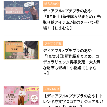
購入品紹介
ディアフル×プチプラのあや
「8/15(土)新作購入品まとめ」先
取り秋アイテム♪初のターバン登
場！【しまむら】
プチプラ情報
ディアフル×プチプラのあや
「10/25(日)新作紹介まとめ」コー
デュラリュック再販決定！大人気
な財布も登場！小物編【しまむ
ら】
Daily Style
【ディアフル×プチプラのあや】ト
レンド赤文字ロゴTでカジュアルガ