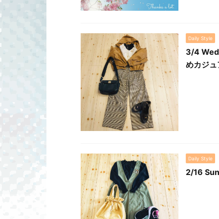
Daily Style
3/4 
めカジュ
Daily Style
2/16 