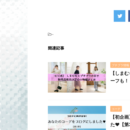
-
関連記事
プチプラ情報
【しまむ
ーフも！
コーデ
【初企画
た♥【第