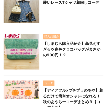
愛いレースTシャツ着回しコーデ
購入品紹介
【しまむら購入品紹介】高見えす
ぎる♡春色クロコバッグがまさか
の900円！？
コーデ
【ディアフル×プチプラのあや】着
るだけで簡単オシャレになれる！
秋のあやらーコーデまとめ３【コ