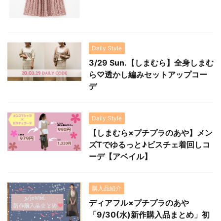
Daily Style
3/29 Sun.【しまむら】全身しまむ
ら♡透かし編みセットアップコー
デ
Daily Style
【しまむら×プチプラのあや】メン
ズTでゆるっと♪ビスチェ着回しコ
ーデ【アベイル】
購入品紹介
ディアフル×プチプラのあや
「9/30(水)新作購入品まとめ」初