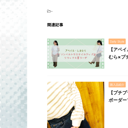
-
関連記事
Daily Style
【アベイ
むら×プ
購入品紹介
【プチプ
ボーダー