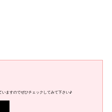
ていますのでぜひチェックしてみて下さい♪