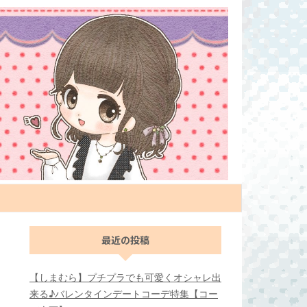
最近の投稿
【しまむら】プチプラでも可愛くオシャレ出
来る♪バレンタインデートコーデ特集【コー