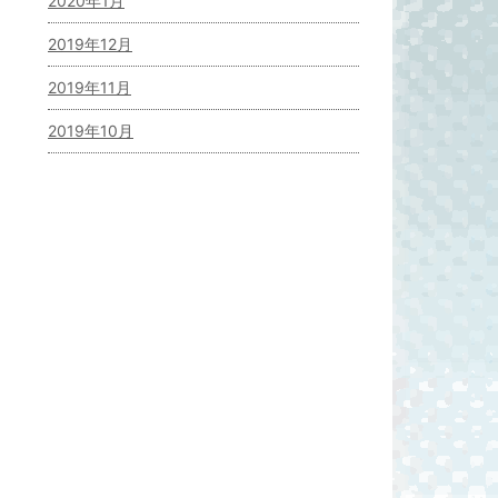
2020年1月
2019年12月
2019年11月
2019年10月