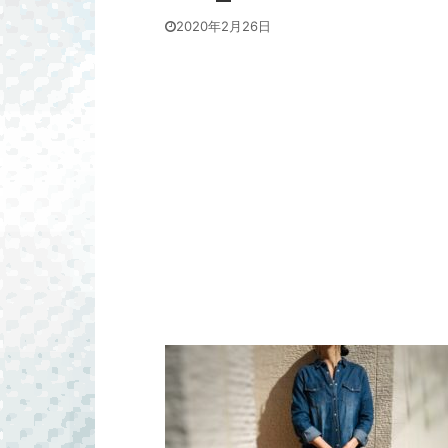
2020年2月26日