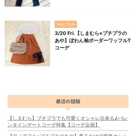
Daily Style
3/20 Fri.【しまむら×プチプラの
あや】ぽわん袖ボーダーワッフルT
コーデ
最近の投稿
【しまむら】プチプラでも可愛くオシャレ出来る♪バレ
ンタインデートコーデ特集【コーデ企画】
【ディアフル×プチプラのあや】着るだけで簡単オシャ