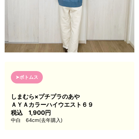
➤ボトムス
しまむら×プチプラのあや
ＡＹＡカラーハイウエスト６９
税込 1,900円
中白 64cm(去年購入)