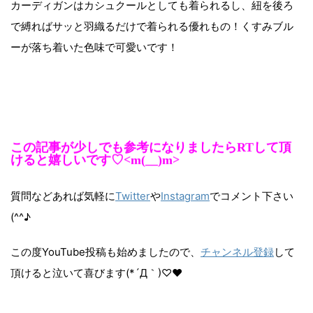
カーディガンはカシュクールとしても着られるし、紐を後ろ
で縛ればサッと羽織るだけで着られる優れもの！くすみブル
ーが落ち着いた色味で可愛いです！
この記事が少しでも参考になりましたらRTして頂
けると嬉しいです♡<m(__)m>
質問などあれば気軽に
Twitter
や
Instagram
でコメント下さい
(^^♪
この度YouTube投稿も始めましたので、
チャンネル登録
して
頂けると泣いて喜びます(*´Д｀)♡♥