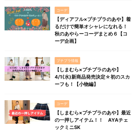
コーデ
【ディアフル×プチプラのあや】着
るだけで簡単オシャレになれる！
秋のあやらーコーデまとめ６【コ
ーデ企画】
プチプラ情報
【しまむら×プチプラのあや】
4/1(水)新商品発売決定☆初のスカ
ーフも！【小物編】
コーデ
【しまむら×プチプラのあや】最近
の一押しアイテム！！ AYAチェ
ックミニSK