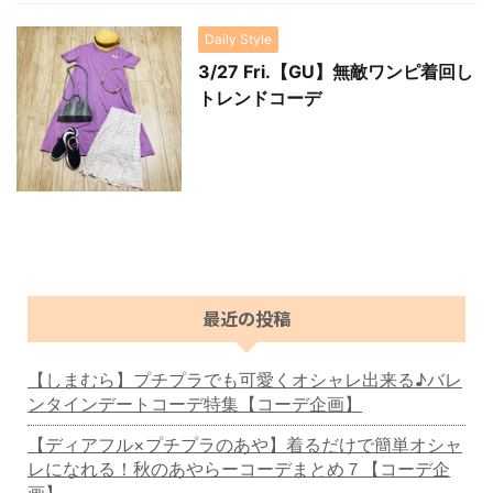
Daily Style
3/27 Fri.【GU】無敵ワンピ着回し
トレンドコーデ
最近の投稿
【しまむら】プチプラでも可愛くオシャレ出来る♪バレ
ンタインデートコーデ特集【コーデ企画】
【ディアフル×プチプラのあや】着るだけで簡単オシャ
レになれる！秋のあやらーコーデまとめ７【コーデ企
画】