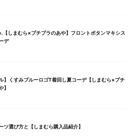
 Tue.【しまむら×プチプラのあや】フロントボタンマキシス
ーデ
ル】くすみブルーロゴT着回し夏コーデ【しまむら×プチ
や】
ーツ選び方と【しまむら購入品紹介】