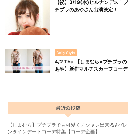
【祝】3/19(木)ヒルナンデス！プ
チプラのあやさん出演決定！
Daily Style
4/2 Thu.【しまむら×プチプラの
あや】新作マルチスカーフコーデ
最近の投稿
【しまむら】プチプラでも可愛くオシャレ出来る♪バレ
ンタインデートコーデ特集【コーデ企画】