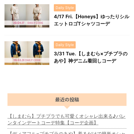
Daily Style
4/17 Fri.【Honeys】ゆったりシル
エットロゴTシャツコーデ
Daily Style
3/31 Tue.【しまむら×プチプラの
あや】神デニム着回しコーデ
最近の投稿
【しまむら】プチプラでも可愛くオシャレ出来る♪バレ
ンタインデートコーデ特集【コーデ企画】
【ディアフル×プチプラのあや】着るだけで簡単オシャ