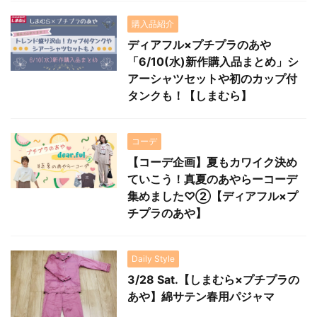
購入品紹介
ディアフル×プチプラのあや
「6/10(水)新作購入品まとめ」シ
アーシャツセットや初のカップ付
タンクも！【しまむら】
コーデ
【コーデ企画】夏もカワイク決め
ていこう！真夏のあやらーコーデ
集めました♡②【ディアフル×プ
チプラのあや】
Daily Style
3/28 Sat.【しまむら×プチプラの
あや】綿サテン春用パジャマ