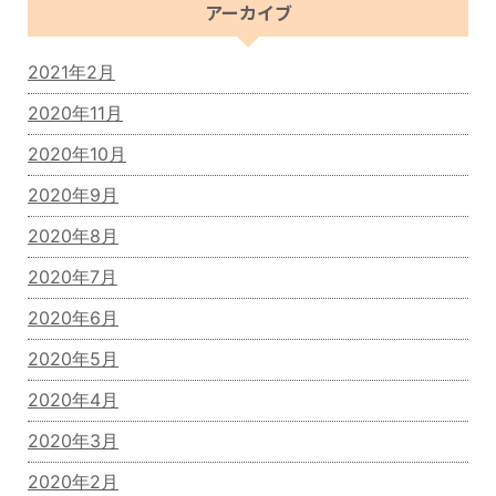
アーカイブ
2021年2月
2020年11月
2020年10月
2020年9月
2020年8月
2020年7月
2020年6月
2020年5月
2020年4月
2020年3月
2020年2月