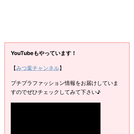
YouTubeもやっています！
【
みつ葉チャンネル
】
プチプラファッション情報をお届けしていま
すのでぜひチェックしてみて下さい♪