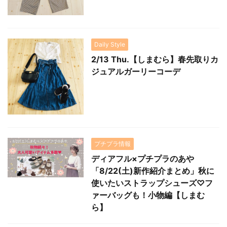
Daily Style
2/13 Thu.【しまむら】春先取りカ
ジュアルガーリーコーデ
プチプラ情報
ディアフル×プチプラのあや
「8/22(土)新作紹介まとめ」秋に
使いたいストラップシューズ♡フ
ァーバッグも！小物編【しまむ
ら】