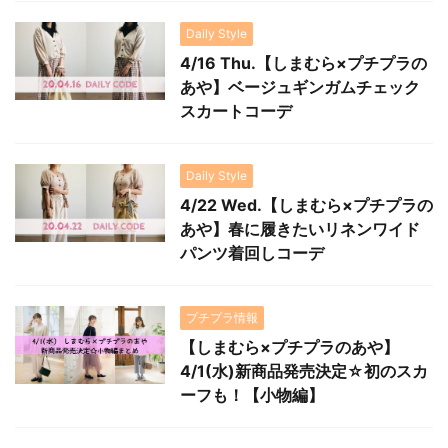
Daily Style
4/16 Thu.【しまむら×プチプラの
あや】ベージュギンガムチェック
スカートコーデ
Daily Style
4/22 Wed.【しまむら×プチプラの
あや】春に履きたいリネンワイド
パンツ着回しコーデ
プチプラ情報
【しまむら×プチプラのあや】
4/1(水)新商品発売決定☆初のスカ
ーフも！【小物編】