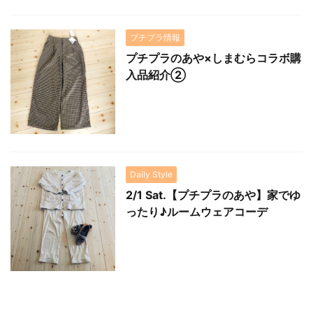
プチプラ情報
プチプラのあや×しまむらコラボ購
入品紹介②
Daily Style
2/1 Sat.【プチプラのあや】家でゆ
ったり♪ルームウェアコーデ