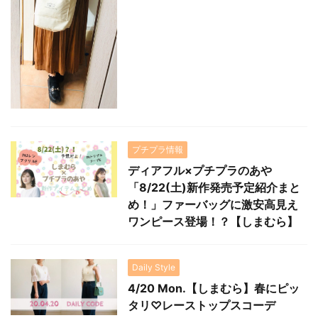
プチプラ情報
ディアフル×プチプラのあや
「8/22(土)新作発売予定紹介まと
め！」ファーバッグに激安高見え
ワンピース登場！？【しまむら】
Daily Style
4/20 Mon.【しまむら】春にピッ
タリ♡レーストップスコーデ