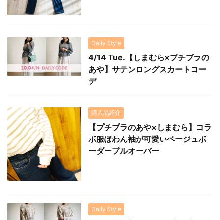
Daily Style
4/14 Tue.【しまむら×プチプラの
あや】サテンロングスカートコー
デ
購入品紹介
【プチプラのあや×しまむら】コラ
ボ服ぽわん袖が可愛いベージュボ
ーダープルオーバー
Daily Style