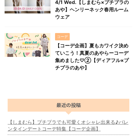
4/1 Wed.【しまむら×プチプラの
あや】ヘンリーネック春用ルーム
ウェア
コーデ
【コーデ企画】夏もカワイク決め
ていこう！真夏のあやらーコーデ
集めました♡②【ディアフル×プ
チプラのあや】
最近の投稿
【しまむら】プチプラでも可愛くオシャレ出来る♪バレ
ンタインデートコーデ特集【コーデ企画】