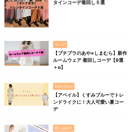
タインコーデ着回し５選
コーデ
【プチプラのあや×しまむら】新作
ルームウェア 着回しコーデ【9選
＋α】
Daily Style
【アベイル】くすみブルーでトレ
ンドライクに！大人可愛い夏コー
デ
購入品紹介