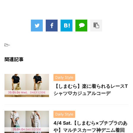
-
関連記事
Daily Style
【しまむら】楽に着られるレースT
シャツ♡カジュアルコーデ
Daily Style
4/4 Sat.【しまむら×プチプラのあ
や】マルチスカーフ神デニム着回