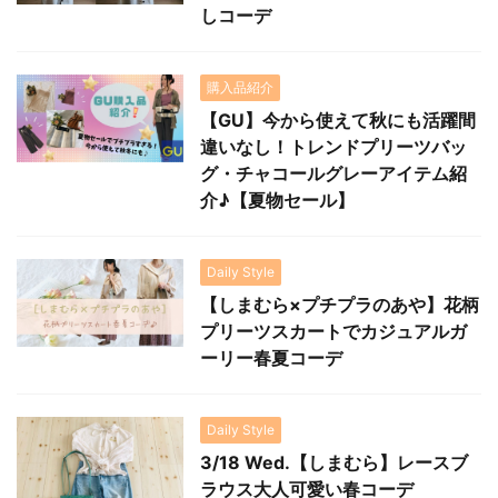
しコーデ
購入品紹介
【GU】今から使えて秋にも活躍間
違いなし！トレンドプリーツバッ
グ・チャコールグレーアイテム紹
介♪【夏物セール】
Daily Style
【しまむら×プチプラのあや】花柄
プリーツスカートでカジュアルガ
ーリー春夏コーデ
Daily Style
3/18 Wed.【しまむら】レースブ
ラウス大人可愛い春コーデ