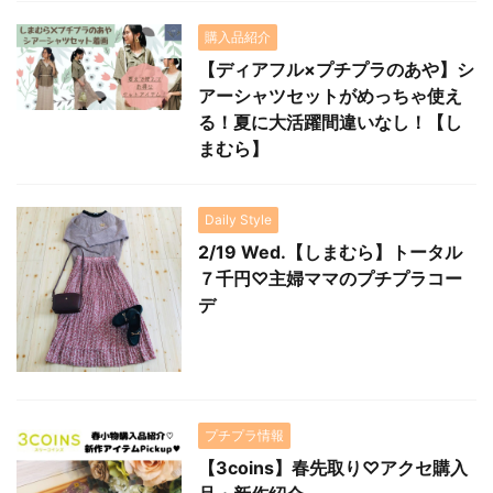
購入品紹介
【ディアフル×プチプラのあや】シ
アーシャツセットがめっちゃ使え
る！夏に大活躍間違いなし！【し
まむら】
Daily Style
2/19 Wed.【しまむら】トータル
７千円♡主婦ママのプチプラコー
デ
プチプラ情報
【3coins】春先取り♡アクセ購入