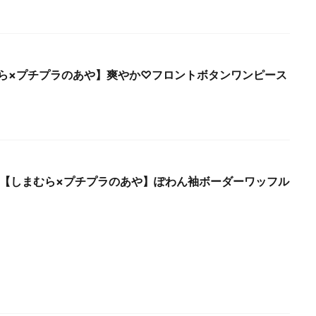
ら×プチプラのあや】爽やか♡フロントボタンワンピース
 Fri.【しまむら×プチプラのあや】ぽわん袖ボーダーワッフル