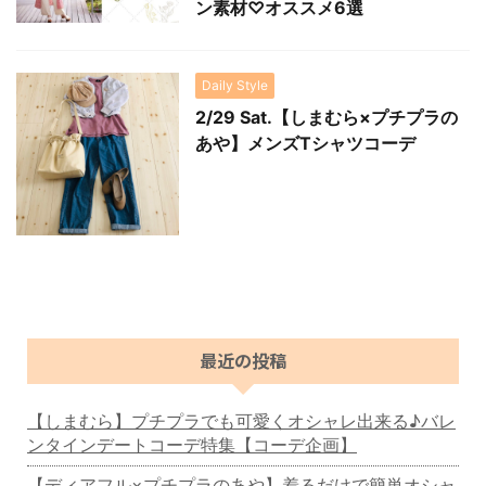
ン素材♡オススメ6選
Daily Style
2/29 Sat.【しまむら×プチプラの
あや】メンズTシャツコーデ
最近の投稿
【しまむら】プチプラでも可愛くオシャレ出来る♪バレ
ンタインデートコーデ特集【コーデ企画】
【ディアフル×プチプラのあや】着るだけで簡単オシャ