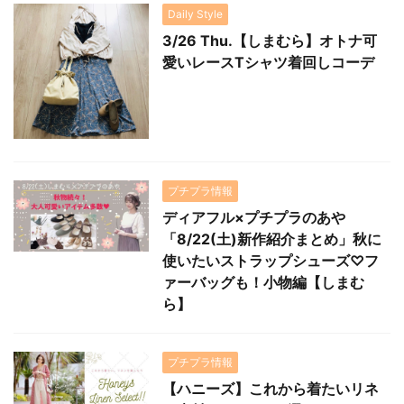
Daily Style
3/26 Thu.【しまむら】オトナ可
愛いレースTシャツ着回しコーデ
プチプラ情報
ディアフル×プチプラのあや
「8/22(土)新作紹介まとめ」秋に
使いたいストラップシューズ♡フ
ァーバッグも！小物編【しまむ
ら】
プチプラ情報
【ハニーズ】これから着たいリネ