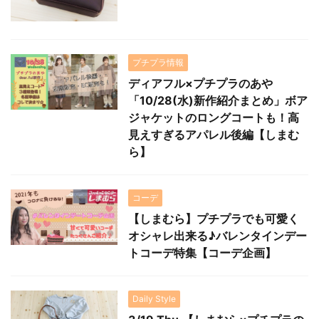
プチプラ情報
ディアフル×プチプラのあや
「10/28(水)新作紹介まとめ」ボア
ジャケットのロングコートも！高
見えすぎるアパレル後編【しまむ
ら】
コーデ
【しまむら】プチプラでも可愛く
オシャレ出来る♪バレンタインデー
トコーデ特集【コーデ企画】
Daily Style