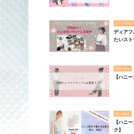
プチプラ情報
ディアフ
たいスト
Daily Style
【ハニー
購入品紹介
【ハニー
ク】